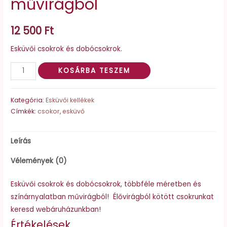
művirágból
12 500
Ft
Esküvői csokrok és dobócsokrok.
Esküvői
KOSÁRBA TESZEM
csokrok
művirágból
Kategória:
Esküvői kellékek
mennyiség
Címkék:
csokor
,
esküvő
Leírás
Vélemények (0)
Esküvői csokrok és dobócsokrok, többféle méretben és
színárnyalatban művirágból! Élővirágból kötött csokrunkat
keresd webáruházunkban!
Értékelések