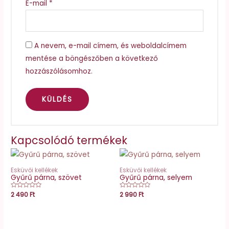
E-mail
*
A nevem, e-mail címem, és weboldalcímem
mentése a böngészőben a következő
hozzászólásomhoz.
Kapcsolódó termékek
Esküvői kellékek
Esküvői kellékek
Gyűrű párna, szövet
Gyűrű párna, selyem
Értékelés:
2 490
Ft
Értékelés:
2 990
Ft
0
0
/
/
5
5