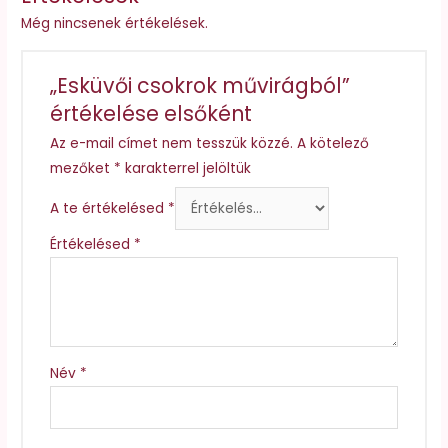
Még nincsenek értékelések.
„Esküvői csokrok művirágból”
értékelése elsőként
Az e-mail címet nem tesszük közzé.
A kötelező
mezőket
*
karakterrel jelöltük
A te értékelésed
*
Értékelésed
*
Név
*