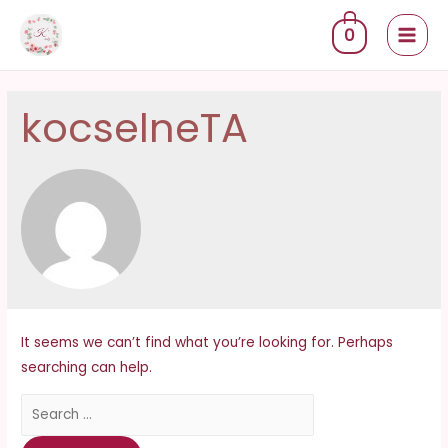
Skip
0
to
MAI
content
MEN
kocselneTA
It seems we can’t find what you’re looking for. Perhaps
searching can help.
Search
for: